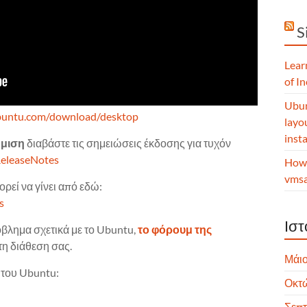
S
Lear
of I
Ubun
ubuntu.com/download/desktop
layo
insta
θμιση
διαβάστε τις σημειώσεις έκδοσης για τυχόν
ReleaseNotes
How 
vmsa
ρεί να γίνει από εδώ:
s
Ιστ
ρόβλημα σχετικά με το Ubuntu,
το φόρουμ της
τη διάθεση σας.
Μάιο
 του Ubuntu:
Οκτ
Σεπτ