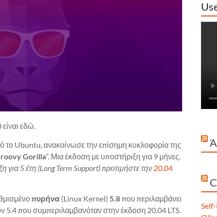
Use
 είναι εδώ.
Ά
πό το Ubuntu, ανακοίνωσε την επίσημη κυκλοφορία της
roovy Gorilla
“. Μια έκδοση με υποστήριξη για 9 μήνες.
η για 5 έτη (Long Term Support) προτιμήστε την
20.04
C
αθμισμένο
πυρήνα
(Linux Kernel)
5.8
που περιλαμβάνει
Self
ον 5.4 που συμπεριλαμβανόταν στην έκδοση 20.04 LTS.