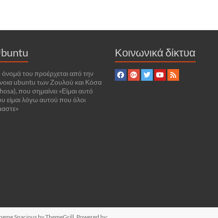
buntu
Κοινωνικά δίκτυα
 όνομά του προέρχεται από την
νοια ubuntu των Ζουλού και Κόσα
hosa), που σημαίνει «Είμαι αυτό
υ είμαι λόγω αυτού που όλοι
μαστε»
 Theme
Spacious
by ThemeGrill. Powered by: