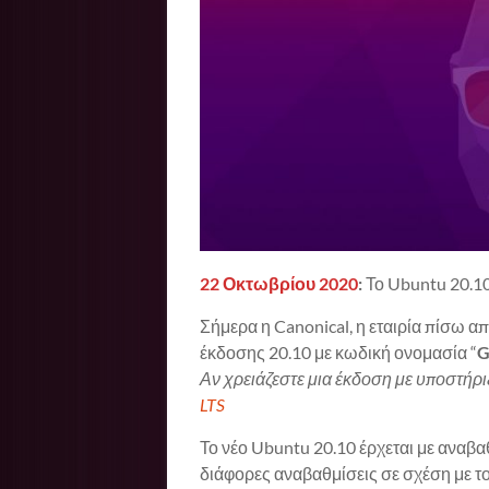
22 Οκτωβρίου 2020
:
Το Ubuntu 20.10
Σήμερα η Canonical, η εταιρία πίσω α
έκδοσης 20.10 με κωδική ονομασία “
G
Αν χρειάζεστε μια έκδοση με υποστήριξ
LTS
Το νέο Ubuntu 20.10 έρχεται με αναβ
διάφορες αναβαθμίσεις σε σχέση με τ