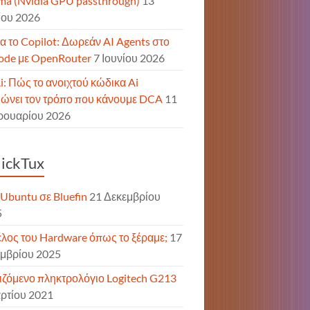
ma (Nvidia GPU passthrough)
13
ίου 2026
α το Copilot: Δωρεάν AI Agents στο
de με OpenRouter
7 Ιουνίου 2026
: Πώς το ανοιχτού κώδικα Ai
ιώνει τον τρόπο που κάνουμε DCA
11
ρουαρίου 2026
ickTux
Ubuntu σε Bluefin
21 Δεκεμβρίου
5
έλος του Hardware όπως το ξέραμε;
17
μβρίου 2025
ζόμενο πληκτρολόγιο Logitech G213
ρτίου 2021