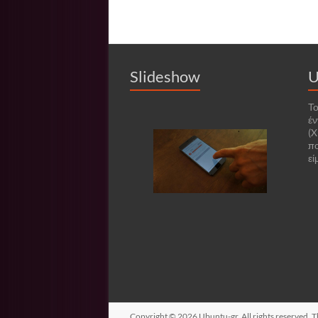
Slideshow
U
Το
έν
(X
πο
εί
Copyright © 2026
Ubuntu-gr
. All rights reserved.