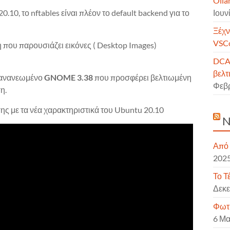
Olla
Ιουν
0.10, το nftables είναι πλέον το default backend για το
Ξέχν
VSCo
 που παρουσιάζει εικόνες ( Desktop Images)
DCAi
βελτ
ο ανανεωμένο
GNOME 3.38
που προσφέρει βελτιωμένη
Φεβ
η.
ης με τα νέα χαρακτηριστικά του Ubuntu 20.10
N
Από 
202
Το Τ
Δεκε
Φωτι
6 Μα