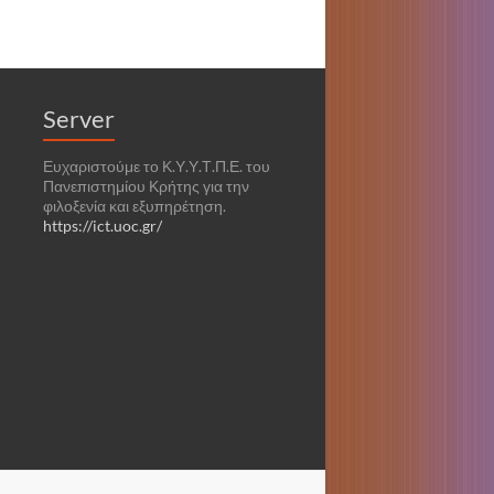
Server
Ευχαριστούμε το Κ.Υ.Υ.Τ.Π.Ε. του
Πανεπιστημίου Κρήτης για την
φιλοξενία και εξυπηρέτηση.
https://ict.uoc.gr/