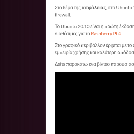
Στο θέμα της
ασφάλειας
, στο Ubuntu 2
firewall.
Το Ubuntu 20.10 είναι η πρώτη έκδοση
διαθέσιμες για το
Raspberry Pi 4
Στο γραφικό περιβάλλον έρχεται με τ
εμπειρία χρήσης και καλύτερη απόδοσ
Δείτε παρακάτω ένα βίντεο παρουσίασ