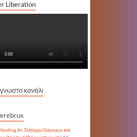
r Liberation
γνωστο κανάλι
erebrux
-Hosting AI: Στήσιμο Odysseus και