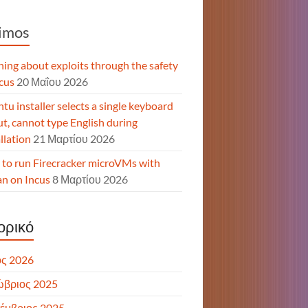
imos
ning about exploits through the safety
ncus
20 Μαΐου 2026
tu installer selects a single keyboard
ut, cannot type English during
llation
21 Μαρτίου 2026
to run Firecracker microVMs with
n on Incus
8 Μαρτίου 2026
ορικό
ς 2026
ώβριος 2025
έμβριος 2025