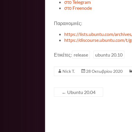
στο Telegram
στο Freenode
Παραπομπές:
https://lists.ubuntu.com/archi
https://discourse.ubuntu.com/t/g
Ετικέτες:
release
ubuntu 20.10
Nick T.
28 Οκτωβρίου 2020
←
Ubuntu 20.04