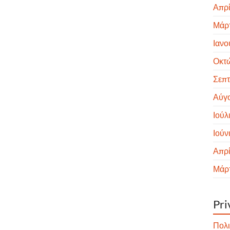
Απρί
Μάρτ
Ιανο
Οκτ
Σεπτ
Αύγ
Ιούλ
Ιούν
Απρί
Μάρτ
Pri
Πολι