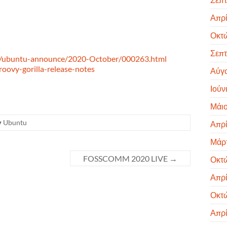
Απρί
Οκτ
Σεπτ
ves/ubuntu-announce/2020-October/000263.html
roovy-gorilla-release-notes
Αύγ
Ιούν
Μάιο
Ubuntu
Απρί
Μάρτ
FOSSCOMM 2020 LIVE
→
Οκτ
Απρί
Οκτ
Απρί