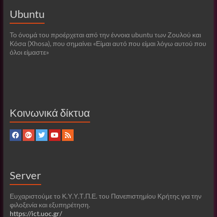
Ubuntu
Το όνομά του προέρχεται από την έννοια ubuntu των Ζουλού και
Κόσα (Xhosa), που σημαίνει «Είμαι αυτό που είμαι λόγω αυτού που
όλοι είμαστε»
Κοινωνικά δίκτυα
Server
Ευχαριστούμε το Κ.Υ.Υ.Τ.Π.Ε. του Πανεπιστημίου Κρήτης για την
φιλοξενία και εξυπηρέτηση.
https://ict.uoc.gr/