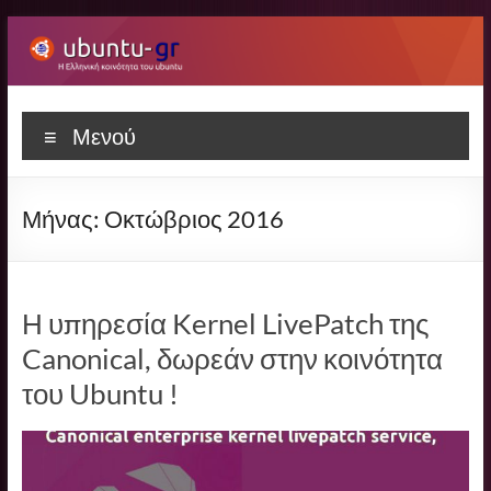
Μετάβαση
στο
περιεχόμενο
Ubuntu-
Η
Μενού
ελληνική
gr
κοινότητα
του
Μήνας:
Οκτώβριος 2016
Ubuntu
Η υπηρεσία Kernel LivePatch της
Canonical, δωρεάν στην κοινότητα
του Ubuntu !