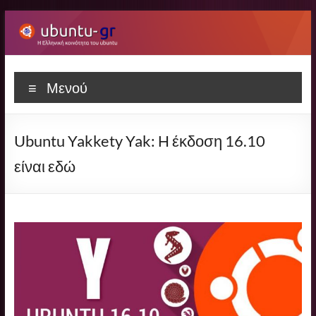
Μετάβαση
στο
περιεχόμενο
Ubuntu-
Η
Μενού
ελληνική
gr
κοινότητα
του
Ubuntu Yakkety Yak: Η έκδοση 16.10
Ubuntu
είναι εδώ