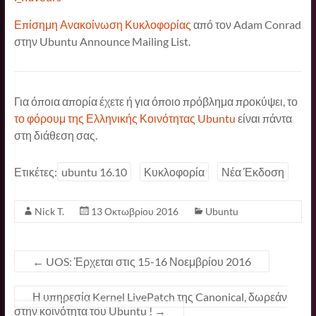
Επίσημη Ανακοίνωση Κυκλοφορίας
από τον Adam Conrad
στην Ubuntu Announce Mailing List.
Για όποια απορία έχετε ή για όποιο πρόβλημα προκύψει, το
το φόρουμ της Ελληνικής Κοινότητας Ubuntu
είναι πάντα
στη διάθεση σας.
Ετικέτες:
ubuntu 16.10
Κυκλοφορία
Νέα Έκδοση
Nick T.
13 Οκτωβρίου 2016
Ubuntu
←
UOS: Έρχεται στις 15-16 Νοεμβρίου 2016
Η υπηρεσία Kernel LivePatch της Canonical, δωρεάν
στην κοινότητα του Ubuntu !
→