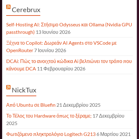
Cerebrux
Self-Hosting AI: Στήσιμο Odysseus και Ollama (Nvidia GPU
passthrough)
13 Ιουνίου 2026
Ξέχνα το Copilot: Δωρεάν AI Agents στο VSCode με
OpenRouter
7 Ιουνίου 2026
DCAi: Πώς το ανοιχτού κώδικα Ai βελτιώνει τον τρόπο που
κάνουμε DCA
11 Φεβρουαρίου 2026
NickTux
Από Ubuntu σε Bluefin
21 Δεκεμβρίου 2025
Το Τέλος του Hardware όπως το ξέραμε;
17 Δεκεμβρίου
2025
Φωτιζόμενο πληκτρολόγιο Logitech G213
6 Μαρτίου 2021