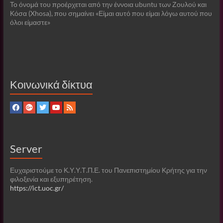
Το όνομά του προέρχεται από την έννοια ubuntu των Ζουλού και
Κόσα (Xhosa), που σημαίνει «Είμαι αυτό που είμαι λόγω αυτού που
όλοι είμαστε»
Κοινωνικά δίκτυα
Server
Ευχαριστούμε το Κ.Υ.Υ.Τ.Π.Ε. του Πανεπιστημίου Κρήτης για την
φιλοξενία και εξυπηρέτηση.
https://ict.uoc.gr/