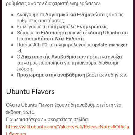
ρυθμίσεις από τον διαχειριστή ενημερώσεων.
Ανοίγουμε το
Λογισμικό και Ενημερώσεις
από τις
ρυθμίσεις συστήματος.
Επιλέγουμε τη τρίτη καρτέλα
Ενημερώσεις
.
Θέτουμε το
Ειδοποίηση για νέα έκδοση Ubuntu
στο
Για οποιαδήποτε Νέα Έκδοση
.
Πατάμε
Alt+F2
και πληκτρολογούμε
update-manager
-d
.
Ο
Διαχειριστής Αναβαθμίσεων
πρέπει να ανοίξει
και να μας ειδοποιήσει για τη καινούρια διαθέσιμη
έκδοση.
Προχωράμε στην αναβάθμιση
βάσει των οδηγιών.
Ubuntu Flavors
Όλα τα Ubuntu Flavors έχουν ήδη αναβαθμιστεί στη νέα
έκδοση 16.10.
Για περισσότερα επισκεφτείτε τη σελίδα:
https://wiki.ubuntu.com/YakketyYak/ReleaseNotes#Officia
l_flavours