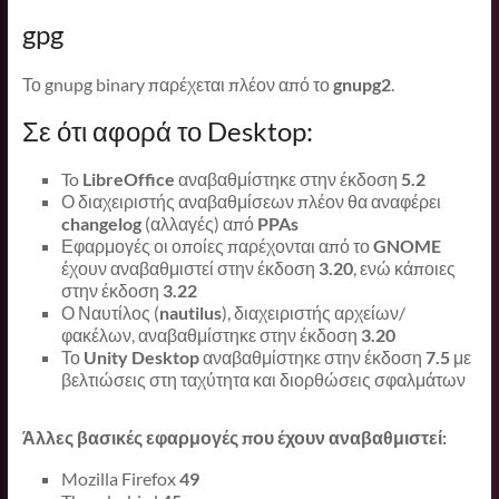
gpg
Το gnupg binary παρέχεται πλέον από το
gnupg2
.
Σε ότι αφορά το Desktop:
To
LibreOffice
αναβαθμίστηκε στην έκδοση
5.2
Ο διαχειριστής αναβαθμίσεων πλέον θα αναφέρει
changelog
(αλλαγές) από
PPAs
Εφαρμογές οι οποίες παρέχονται από το
GNOME
έχουν αναβαθμιστεί στην έκδοση
3.20
, ενώ κάποιες
στην έκδοση
3.22
Ο Ναυτίλος (
nautilus
), διαχειριστής αρχείων/
φακέλων, αναβαθμίστηκε στην έκδοση
3.20
Το
Unity Desktop
αναβαθμίστηκε στην έκδοση
7.5
με
βελτιώσεις στη ταχύτητα και διορθώσεις σφαλμάτων
Άλλες βασικές εφαρμογές που έχουν αναβαθμιστεί:
Mozilla Firefox
49