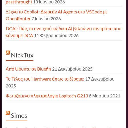
passthrough)
13 Ιουνίου 2026
Ξέχνα το Copilot: Δωρεάν AI Agents στο VSCode με
OpenRouter
7 Ιουνίου 2026
DCAi: Πώς το ανοιχτού κώδικα Ai βελτιώνει τον τρόπο που
κάνουμε DCA
11 Φεβρουαρίου 2026
NickTux
Από Ubuntu σε Bluefin
21 Δεκεμβρίου 2025
Το Τέλος του Hardware όπως το ξέραμε;
17 Δεκεμβρίου
2025
Φωτιζόμενο πληκτρολόγιο Logitech G213
6 Μαρτίου 2021
Simos