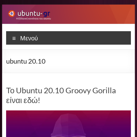
Μετάβαση
στο
περιεχόμενο
Ubuntu-
Η
Μενού
ελληνική
gr
κοινότητα
του
ubuntu 20.10
Ubuntu
Το Ubuntu 20.10 Groovy Gorilla
είναι εδώ!