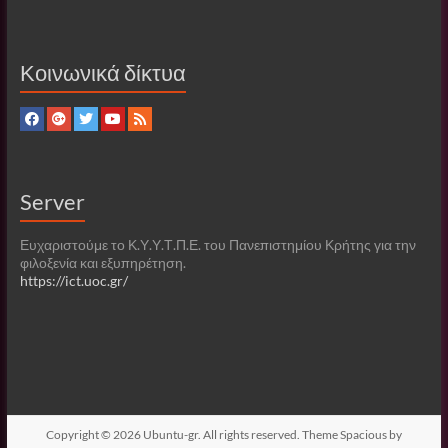
Κοινωνικά δίκτυα
Server
Ευχαριστούμε το Κ.Υ.Υ.Τ.Π.Ε. του Πανεπιστημίου Κρήτης για την
φιλοξενία και εξυπηρέτηση.
https://ict.uoc.gr/
Copyright © 2026
Ubuntu-gr
. All rights reserved. Theme
Spacious
by