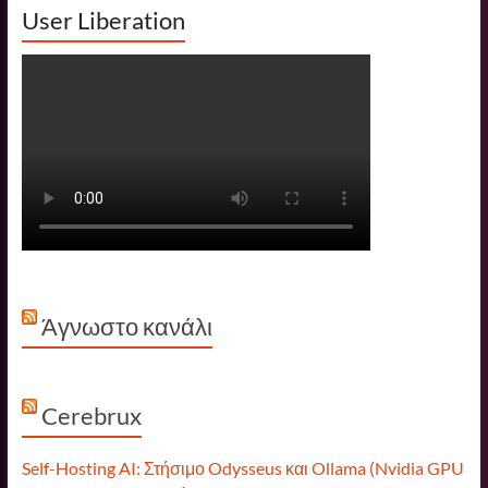
User Liberation
Άγνωστο κανάλι
Cerebrux
Self-Hosting AI: Στήσιμο Odysseus και Ollama (Nvidia GPU