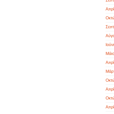
Απρί
Οκτ
Σεπτ
Αύγ
Ιούν
Μάιο
Απρί
Μάρτ
Οκτ
Απρί
Οκτ
Απρί