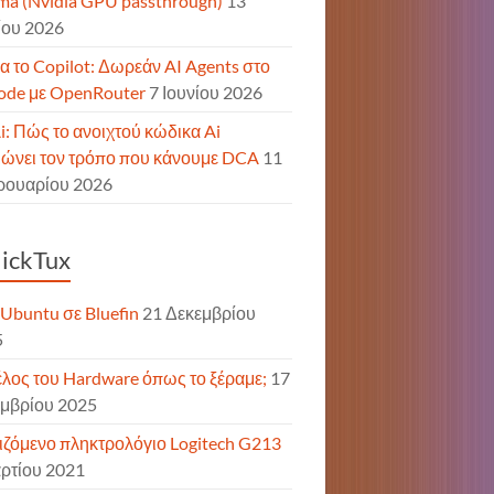
ma (Nvidia GPU passthrough)
13
ίου 2026
α το Copilot: Δωρεάν AI Agents στο
de με OpenRouter
7 Ιουνίου 2026
: Πώς το ανοιχτού κώδικα Ai
ιώνει τον τρόπο που κάνουμε DCA
11
ρουαρίου 2026
ickTux
Ubuntu σε Bluefin
21 Δεκεμβρίου
5
έλος του Hardware όπως το ξέραμε;
17
μβρίου 2025
ζόμενο πληκτρολόγιο Logitech G213
ρτίου 2021