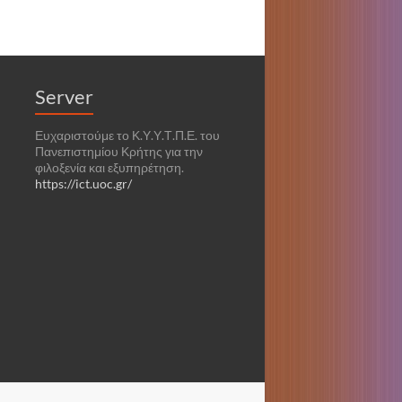
Server
Ευχαριστούμε το Κ.Υ.Υ.Τ.Π.Ε. του
Πανεπιστημίου Κρήτης για την
φιλοξενία και εξυπηρέτηση.
https://ict.uoc.gr/