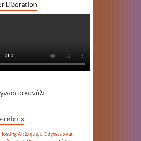
r Liberation
γνωστο κανάλι
erebrux
-Hosting AI: Στήσιμο Odysseus και