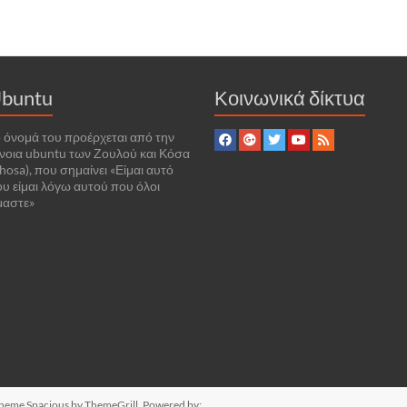
buntu
Κοινωνικά δίκτυα
 όνομά του προέρχεται από την
νοια ubuntu των Ζουλού και Κόσα
hosa), που σημαίνει «Είμαι αυτό
υ είμαι λόγω αυτού που όλοι
μαστε»
 Theme
Spacious
by ThemeGrill. Powered by: