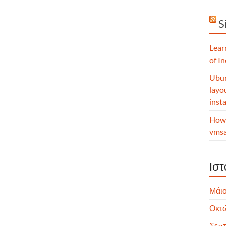
S
Lear
of I
Ubun
layo
insta
How 
vmsa
Ιστ
Μάιο
Οκτ
Σεπτ