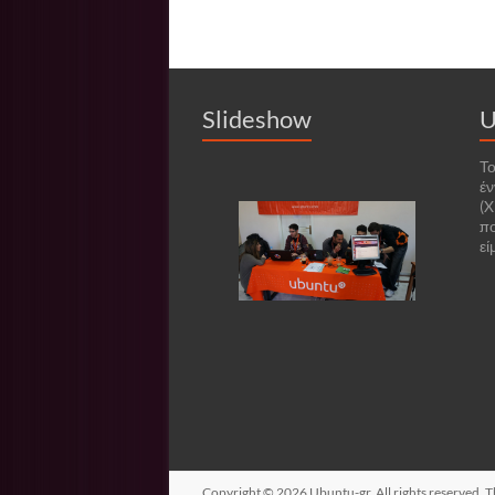
Slideshow
U
Το
έν
(X
πο
εί
Copyright © 2026
Ubuntu-gr
. All rights reserved.