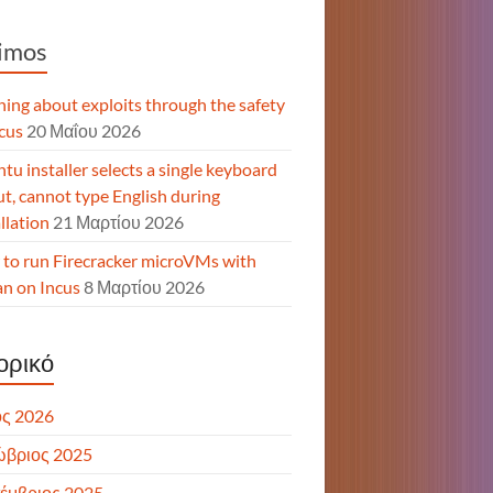
imos
ning about exploits through the safety
ncus
20 Μαΐου 2026
tu installer selects a single keyboard
ut, cannot type English during
llation
21 Μαρτίου 2026
to run Firecracker microVMs with
n on Incus
8 Μαρτίου 2026
ορικό
ς 2026
ώβριος 2025
έμβριος 2025