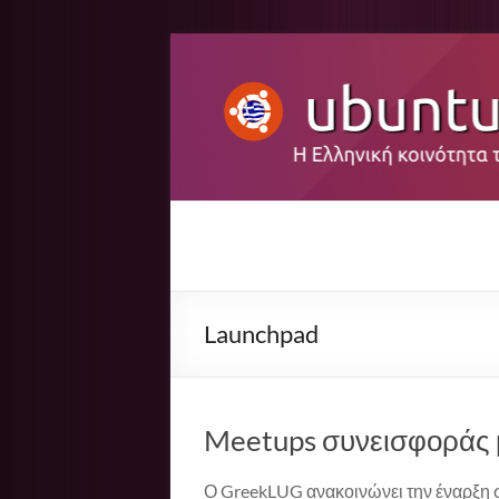
Μετάβαση
στο
περιεχόμενο
Ubuntu-
Η
ελληνική
gr
κοινότητα
του
Launchpad
Ubuntu
Meetups συνεισφοράς
Ο GreekLUG ανακοινώνει την έναρξη 