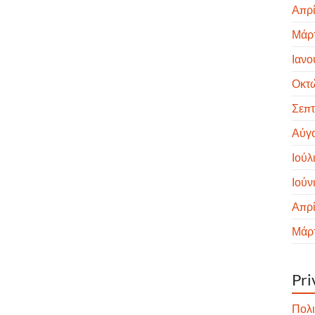
Απρί
Μάρτ
Ιανο
Οκτ
Σεπτ
Αύγ
Ιούλ
Ιούν
Απρί
Μάρτ
Pri
Πολι