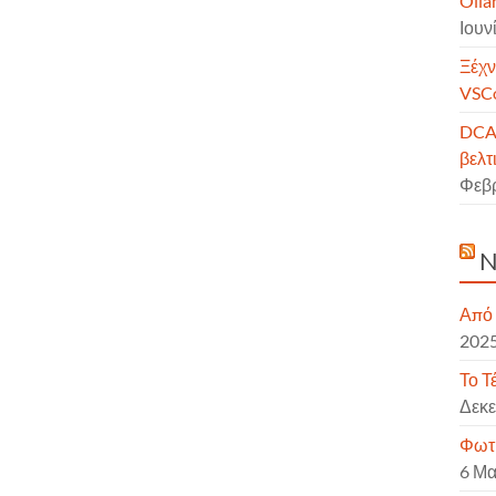
Olla
Ιουν
Ξέχν
VSCo
DCAi
βελτ
Φεβ
N
Από 
202
Το Τ
Δεκε
Φωτι
6 Μα