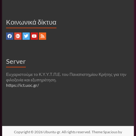
Κοινωνικά δίκτυα
Server
Ευχαριστούμε το Κ.Υ.Υ.Τ.Π.Ε. του Πανεπιστημίου Κρήτης για την
φιλοξενία και εξυπηρέτηση.
https://ict.uoc.gr/
Copyright © 2026
Ubuntu-gr
. All rights reserved. Theme
Spacious
by