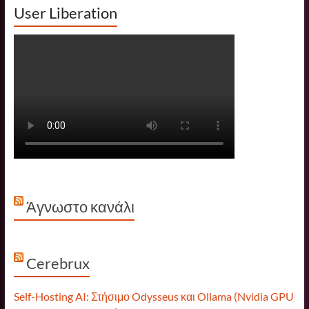
User Liberation
Άγνωστο κανάλι
Cerebrux
Self-Hosting AI: Στήσιμο Odysseus και Ollama (Nvidia GPU