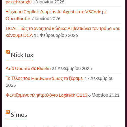
passthrough)
13 Ιουνίου 2026
Ξέχνα το Copilot: Δωρεάν AI Agents στο VSCode με
OpenRouter
7 Ιουνίου 2026
DCAi: Πώς το ανοιχτού κώδικα Ai βελτιώνει τον τρόπο που
κάνουμε DCA
11 Φεβρουαρίου 2026
NickTux
Από Ubuntu σε Bluefin
21 Δεκεμβρίου 2025
Το Τέλος του Hardware όπως το ξέραμε;
17 Δεκεμβρίου
2025
Φωτιζόμενο πληκτρολόγιο Logitech G213
6 Μαρτίου 2021
Simos