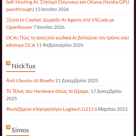
Self-Hosting AI: Στήσιμο Odysseus και Ollama (Nvidia GPU
passthrough)
13 Ιουνίου 2026
Ξέχνα το Copilot: Δωρεάν AI Agents στο VSCode με
OpenRouter
7 Ιουνίου 2026
DCAi: Πώς το ανοιχτού κώδικα Ai βελτιώνει τον τρόπο που
κάνουμε DCA
11 Φεβρουαρίου 2026
NickTux
Από Ubuntu σε Bluefin
21 Δεκεμβρίου 2025
Το Τέλος του Hardware όπως το ξέραμε;
17 Δεκεμβρίου
2025
Φωτιζόμενο πληκτρολόγιο Logitech G213
6 Μαρτίου 2021
Simos