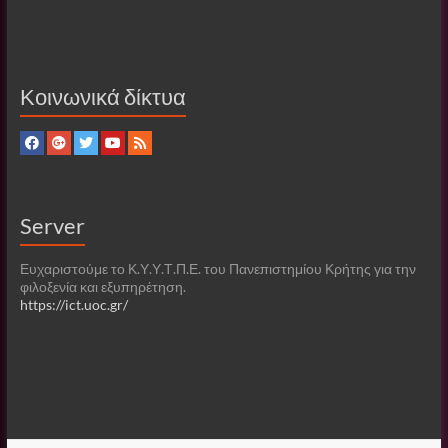
Κοινωνικά δίκτυα
Server
Ευχαριστούμε το Κ.Υ.Υ.Τ.Π.Ε. του Πανεπιστημίου Κρήτης για την
φιλοξενία και εξυπηρέτηση.
https://ict.uoc.gr/